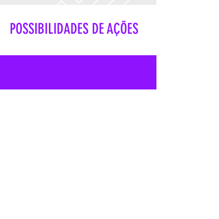
POSSIBILIDADES DE AÇÕES
Licenciamento de Marcas
Adquira o uso da imagem do artista e crie
as mais diversas campanhas publicitárias.
Licenciamento de Produtos
Obtenha a imagem do artista para linhas
de produtos exclusivas.