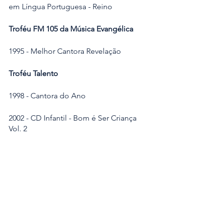
em Língua Portuguesa - Reino
Troféu FM 105 da Música Evangélica
1995 - Melhor Cantora Revelação 
Troféu Talento
1998 - Cantora do Ano
2002 - CD Infantil - Bom é Ser Criança 
Vol. 2
2004 - Melhor CD Pop - Fruto de Amor
2005 - Cantora Destaque do Ano de 
2004 
2006 - Álbum Coletânea 