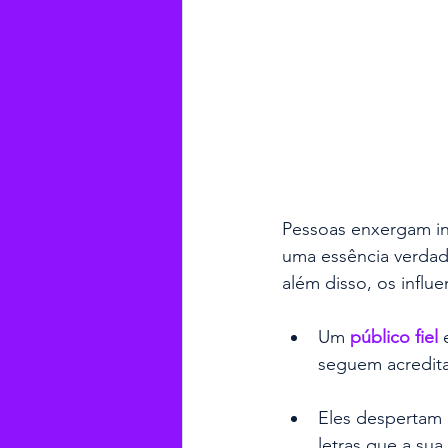
Pessoas enxergam in
uma essência verdad
além disso, os influe
Um 
público fiel 
seguem acredita
Eles despertam 
letras que a sua