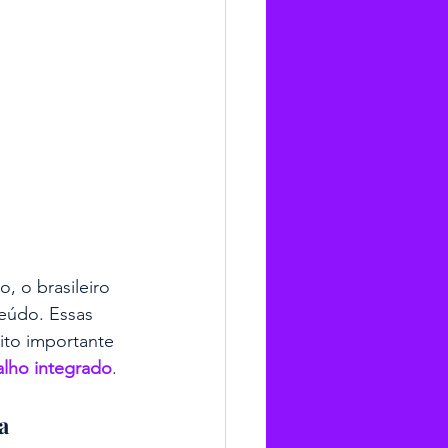
, o brasileiro 
eúdo. Essas 
to importante 
alho integrado
.
a