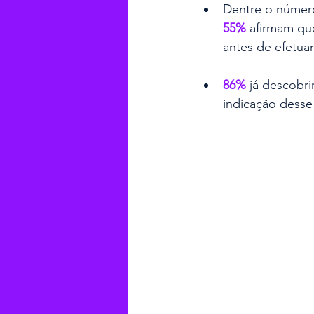
Dentre o número
55% 
afirmam qu
antes de efetu
86%
 já descobr
indicação desse 