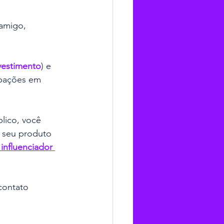
amigo, 
vestimento
) e 
ipações em 
lico, você 
 seu produto 
influenciador 
contato 