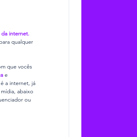
 da internet.
para qualquer 
com que vocês 
ça
e
 a internet, já 
mídia, abaixo 
uenciador ou 