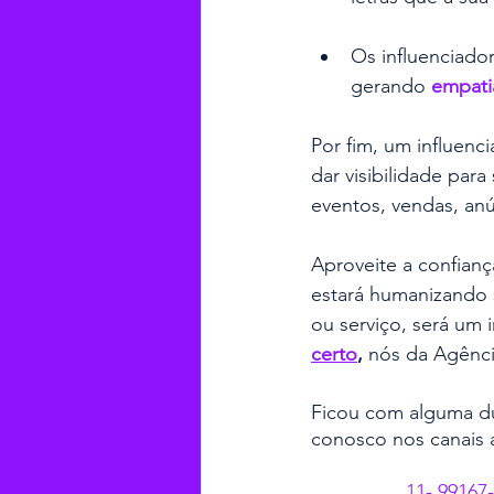
Os influenciado
gerando 
empati
Por fim, um influenci
dar visibilidade par
eventos, vendas, anú
Aproveite a confian
estará humanizando 
ou serviço, será um 
certo
,
 nós da Agênci
Ficou com alguma dú
conosco nos canais 
11- 99167