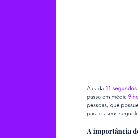
A cada 
11 segundos
passa em média 
9 ho
pessoas, que possu
para os seus seguid
A importância do