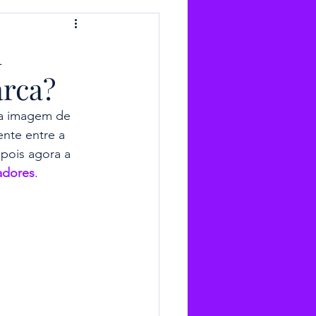
u
arca?
a imagem de 
nte entre a 
pois agora a 
iadores
.