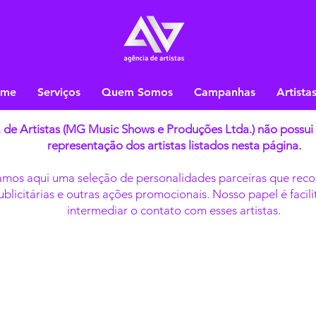
ome
Serviços
Quem Somos
Campanhas
Artista
 de Artistas (MG Music Shows e Produções Ltda.) não possui 
representação dos artistas listados nesta página.
mos aqui uma seleção de personalidades parceiras que re
licitárias e outras ações promocionais. Nosso papel é facil
intermediar o contato com esses artistas.