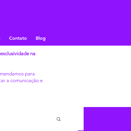
s
Contato
Blog
exclusividade na
comendamos para
itar a comunicação e