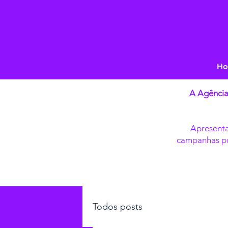
H
A Agência
Apresenta
campanhas pub
Todos posts